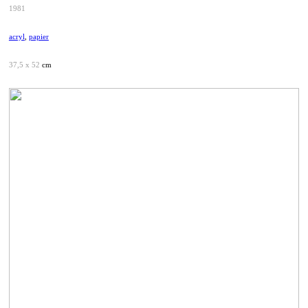
1981
acryl
,
papier
37,5 x 52
cm