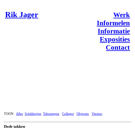
Rik Jager
Werk
Informelen
Informatie
Exposities
Contact
TOON:
Alles
Schilderijen
Tekeningen
Collages
Objecten
Vitrines
Dode takken